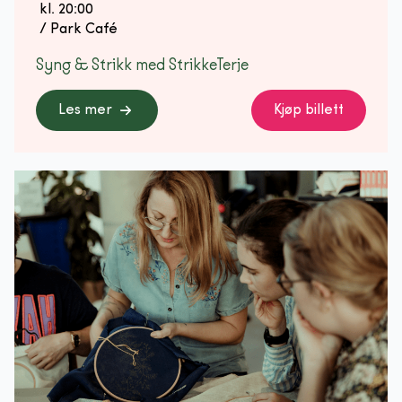
 kl. 
20:00
 / 
Park Café
Syng & Strikk med StrikkeTerje
Les mer
Kjøp billett