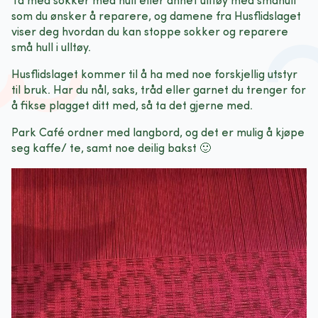
Ta med sokker med hull eller annet ulltøy med småhull
som du ønsker å reparere, og damene fra Husflidslaget
viser deg hvordan du kan stoppe sokker og reparere
små hull i ulltøy.
Husflidslaget kommer til å ha med noe forskjellig utstyr
til bruk. Har du nål, saks, tråd eller garnet du trenger for
å fikse plagget ditt med, så ta det gjerne med.
Park Café ordner med langbord, og det er mulig å kjøpe
seg kaffe/ te, samt noe deilig bakst 🙂